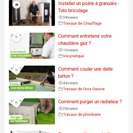
Installer un poêle à granulés -
Tuto bricolage
38
views
Travaux de Chauffage
Comment entretenir votre
chaudière gaz ?
10
views
Vie pratique
Comment couler une dalle
béton ?
44
views
Travaux de Gros Oeuvre
Comment purger un radiateur ?
28
views
Travaux de plomberie