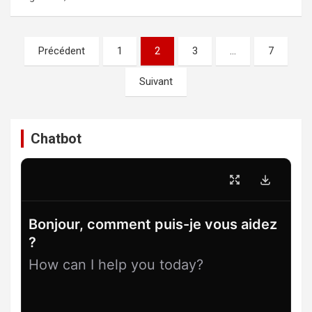
Pagination
Précédent
1
2
3
…
7
des
Suivant
publications
Chatbot
Bonjour, comment puis-je vous aidez
?
How can I help you today?