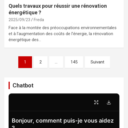
Quels travaux pour réussir une rénovation
énergétique ?
2025/09/23
Freda
Face à la montée des préoccupations environnementales
et à l’augmentation des coûts de l’énergie, la rénovation
énergétique des…
Pagination
1
2
…
145
Suivant
des
publications
Chatbot
Bonjour, comment puis-je vous aidez
?