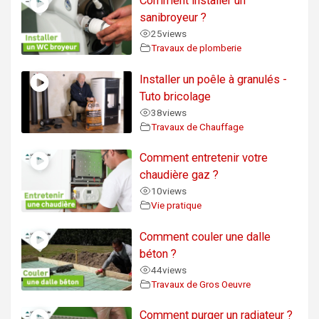
Comment installer un
sanibroyeur ?
25
views
Travaux de plomberie
Installer un poêle à granulés -
Tuto bricolage
38
views
Travaux de Chauffage
Comment entretenir votre
chaudière gaz ?
10
views
Vie pratique
Comment couler une dalle
béton ?
44
views
Travaux de Gros Oeuvre
Comment purger un radiateur ?