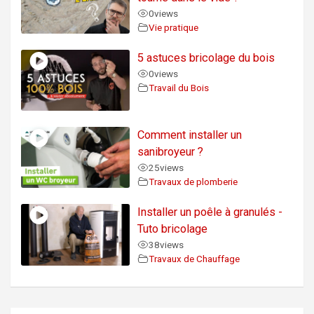
0
views
Vie pratique
5 astuces bricolage du bois
0
views
Travail du Bois
Comment installer un
sanibroyeur ?
25
views
Travaux de plomberie
Installer un poêle à granulés -
Tuto bricolage
38
views
Travaux de Chauffage