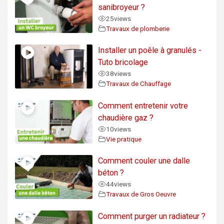
sanibroyeur ?
25
views
Travaux de plomberie
Installer un poêle à granulés -
Tuto bricolage
38
views
Travaux de Chauffage
Comment entretenir votre
chaudière gaz ?
10
views
Vie pratique
Comment couler une dalle
béton ?
44
views
Travaux de Gros Oeuvre
Comment purger un radiateur ?