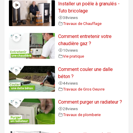
Installer un poêle à granulés -
Tuto bricolage
38
views
Travaux de Chauffage
Comment entretenir votre
chaudière gaz ?
10
views
Vie pratique
Comment couler une dalle
béton ?
44
views
Travaux de Gros Oeuvre
Comment purger un radiateur ?
28
views
Travaux de plomberie