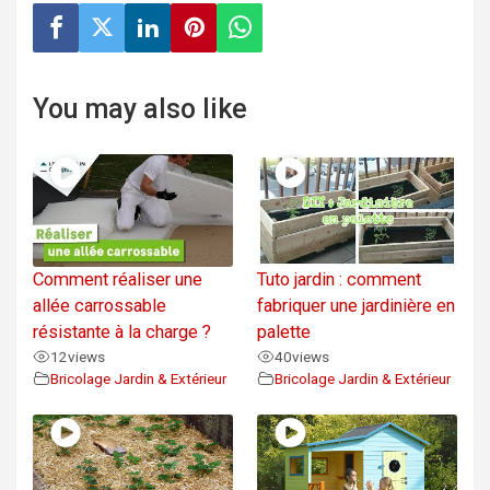
You may also like
Comment réaliser une
Tuto jardin : comment
allée carrossable
fabriquer une jardinière en
résistante à la charge ?
palette
12
views
40
views
Bricolage Jardin & Extérieur
Bricolage Jardin & Extérieur