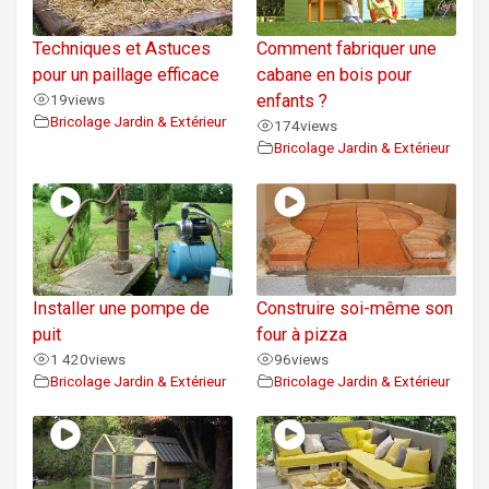
Techniques et Astuces
Comment fabriquer une
pour un paillage efficace
cabane en bois pour
19
views
enfants ?
Bricolage Jardin & Extérieur
174
views
Bricolage Jardin & Extérieur
Installer une pompe de
Construire soi-même son
puit
four à pizza
1 420
views
96
views
Bricolage Jardin & Extérieur
Bricolage Jardin & Extérieur