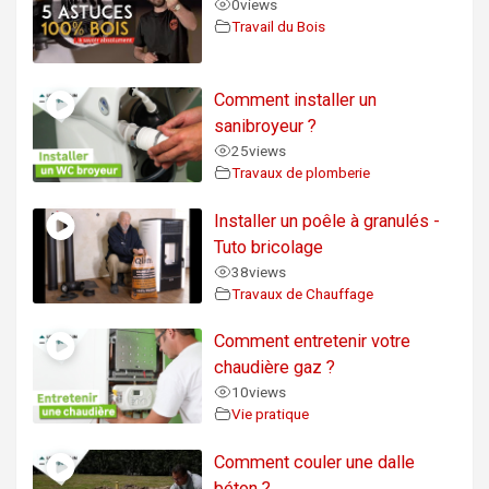
0
views
Travail du Bois
Comment installer un
sanibroyeur ?
25
views
Travaux de plomberie
Installer un poêle à granulés -
Tuto bricolage
38
views
Travaux de Chauffage
Comment entretenir votre
chaudière gaz ?
10
views
Vie pratique
Comment couler une dalle
béton ?