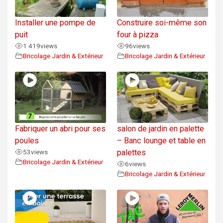
Installer une pompe de
Construire soi-même son
puit
four à pizza
1 419
views
96
views
Bricolage Jardin & Extérieur
Bricolage Jardin & Extérieur
Fabriquer un abri pour ses
salon de jardin en palette
poules
– Banc lounge et table en
53
views
palettes
Bricolage Jardin & Extérieur
6
views
Bricolage Jardin & Extérieur