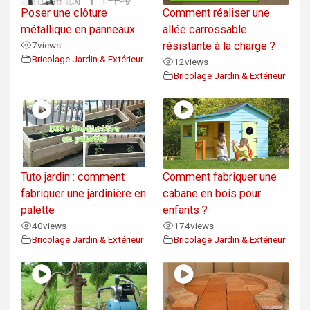
Poser une clôture
Comment réaliser une
métallique en panneaux
allée carrossable
7
views
résistante à la charge ?
Bricolage Jardin & Extérieur
12
views
Bricolage Jardin & Extérieur
Tuto jardin : comment
Comment fabriquer une
fabriquer une jardinière en
cabane en bois pour
palette
enfants ?
40
views
174
views
Bricolage Jardin & Extérieur
Bricolage Jardin & Extérieur