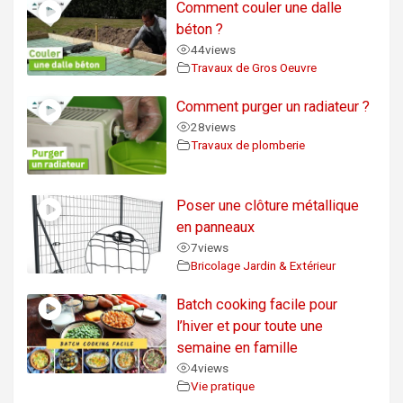
Comment couler une dalle
béton ?
44
views
Travaux de Gros Oeuvre
Comment purger un radiateur ?
28
views
Travaux de plomberie
Poser une clôture métallique
en panneaux
7
views
Bricolage Jardin & Extérieur
Batch cooking facile pour
l’hiver et pour toute une
semaine en famille
4
views
Vie pratique