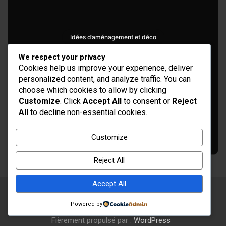
Idées d’aménagement et déco
Conseil bricolage et jardinage
We respect your privacy
Cookies help us improve your experience, deliver
Choix d'outillage et de matériaux
personalized content, and analyze traffic. You can
choose which cookies to allow by clicking
Customize
. Click
Accept All
to consent or
Reject
All
to decline non-essential cookies.
Customize
Reject All
Accept All
Copyright © 2026
Rénovation et Décoration
Powered by
Thème par :
Theme Horse
Fièrement propulsé par :
WordPress