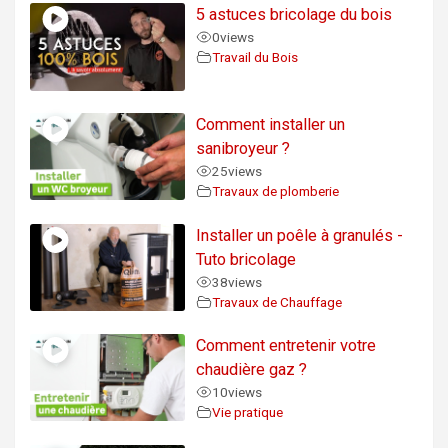
5 astuces bricolage du bois
0
views
Travail du Bois
Comment installer un
sanibroyeur ?
25
views
Travaux de plomberie
Installer un poêle à granulés -
Tuto bricolage
38
views
Travaux de Chauffage
Comment entretenir votre
chaudière gaz ?
10
views
Vie pratique