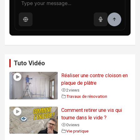
Tuto Vidéo
Réaliser une contre cloison en
plaque de plâtre
2
views
Travaux de rénovation
Comment retirer une vis qui
tourne dans le vide ?
0
views
Vie pratique