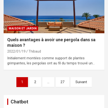
MAISON ET JARDIN
Quels avantages à avoir une pergola dans sa
maison ?
2022/01/19
Thibaud
Initialement montées comme support de plantes
grimpantes, les pergolas ont au fil du temps trouvé un…
Pagination
1
2
…
27
Suivant
des
publications
Chatbot