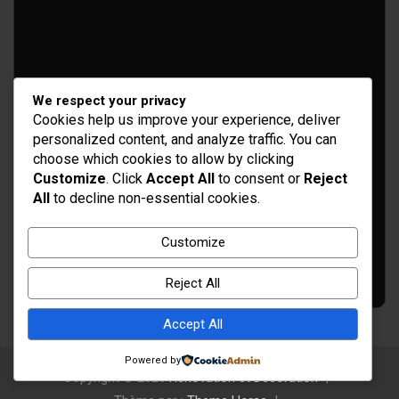
We respect your privacy
Idées d’aménagement et déco
Cookies help us improve your experience, deliver
Conseil bricolage et jardinage
personalized content, and analyze traffic. You can
choose which cookies to allow by clicking
Choix d'outillage et de matériaux
Customize
. Click
Accept All
to consent or
Reject
All
to decline non-essential cookies.
Customize
Reject All
Accept All
Powered by
Copyright © 2026
Rénovation et Décoration