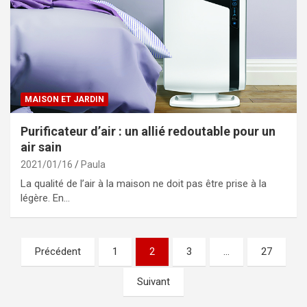
MAISON ET JARDIN
Purificateur d’air : un allié redoutable pour un
air sain
2021/01/16
Paula
La qualité de l’air à la maison ne doit pas être prise à la
légère. En…
Pagination
Précédent
1
2
3
…
27
des
Suivant
publications