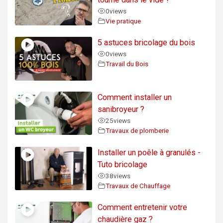
0
views
Vie pratique
5 astuces bricolage du bois
0
views
Travail du Bois
Comment installer un
sanibroyeur ?
25
views
Travaux de plomberie
Installer un poêle à granulés -
Tuto bricolage
38
views
Travaux de Chauffage
Comment entretenir votre
chaudière gaz ?