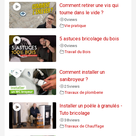
Comment retirer une vis qui
tourne dans le vide ?
0
views
Vie pratique
5 astuces bricolage du bois
0
views
Travail du Bois
Comment installer un
sanibroyeur ?
25
views
Travaux de plomberie
Installer un poêle à granulés -
Tuto bricolage
38
views
Travaux de Chauffage