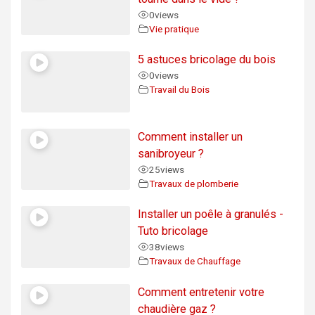
0
views
Vie pratique
5 astuces bricolage du bois
0
views
Travail du Bois
Comment installer un
sanibroyeur ?
25
views
Travaux de plomberie
Installer un poêle à granulés -
Tuto bricolage
38
views
Travaux de Chauffage
Comment entretenir votre
chaudière gaz ?