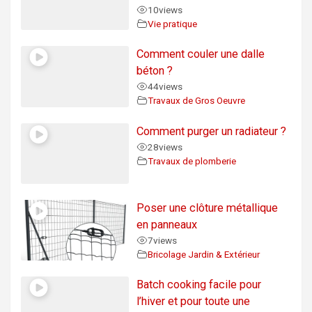
10
views
Vie pratique
Comment couler une dalle
béton ?
44
views
Travaux de Gros Oeuvre
Comment purger un radiateur ?
28
views
Travaux de plomberie
Poser une clôture métallique
en panneaux
7
views
Bricolage Jardin & Extérieur
Batch cooking facile pour
l’hiver et pour toute une