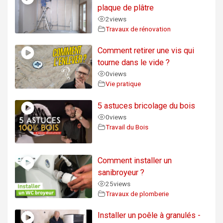
plaque de plâtre
2
views
Travaux de rénovation
Comment retirer une vis qui
tourne dans le vide ?
0
views
Vie pratique
5 astuces bricolage du bois
0
views
Travail du Bois
Comment installer un
sanibroyeur ?
25
views
Travaux de plomberie
Installer un poêle à granulés -