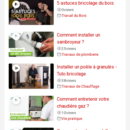
5 astuces bricolage du bois
0
views
Travail du Bois
Comment installer un
sanibroyeur ?
25
views
Travaux de plomberie
Installer un poêle à granulés -
Tuto bricolage
38
views
Travaux de Chauffage
Comment entretenir votre
chaudière gaz ?
10
views
Vie pratique