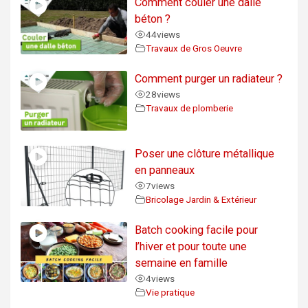
Comment couler une dalle
béton ?
44
views
Travaux de Gros Oeuvre
Comment purger un radiateur ?
28
views
Travaux de plomberie
Poser une clôture métallique
en panneaux
7
views
Bricolage Jardin & Extérieur
Batch cooking facile pour
l’hiver et pour toute une
semaine en famille
4
views
Vie pratique