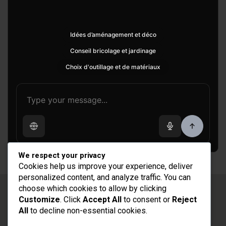
Idées d’aménagement et déco
Conseil bricolage et jardinage
Choix d'outillage et de matériaux
We respect your privacy
Cookies help us improve your experience, deliver
personalized content, and analyze traffic. You can
choose which cookies to allow by clicking
Copyright © 2026
Rénovation et Décoration
Customize
. Click
Accept All
to consent or
Reject
Thème par :
Theme Horse
All
to decline non-essential cookies.
Fièrement propulsé par :
WordPress