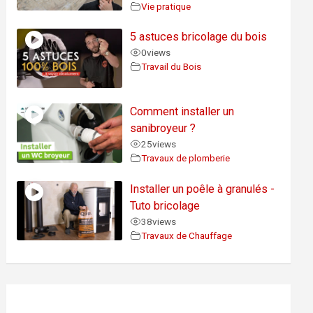
Vie pratique
5 astuces bricolage du bois
0
views
Travail du Bois
Comment installer un
sanibroyeur ?
25
views
Travaux de plomberie
Installer un poêle à granulés -
Tuto bricolage
38
views
Travaux de Chauffage