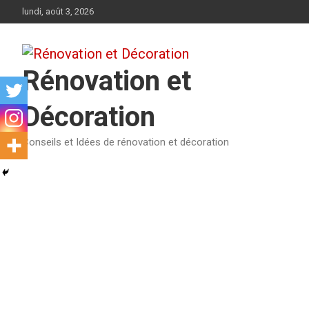
Aller
lundi, août 3, 2026
au
contenu
Rénovation et
Décoration
Conseils et Idées de rénovation et décoration