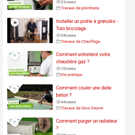
25
views
Travaux de plomberie
Installer un poêle à granulés -
Tuto bricolage
38
views
Travaux de Chauffage
Comment entretenir votre
chaudière gaz ?
10
views
Vie pratique
Comment couler une dalle
béton ?
44
views
Travaux de Gros Oeuvre
Comment purger un radiateur
?