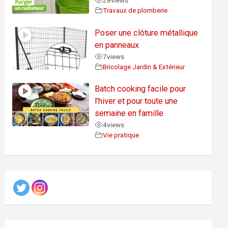
28
views
Travaux de plomberie
Poser une clôture métallique
en panneaux
7
views
Bricolage Jardin & Extérieur
Batch cooking facile pour
l’hiver et pour toute une
semaine en famille
4
views
Vie pratique