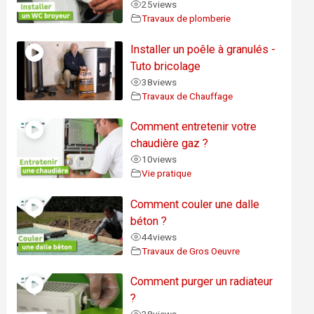
25
views
Travaux de plomberie
Installer un poêle à granulés -
Tuto bricolage
38
views
Travaux de Chauffage
Comment entretenir votre
chaudière gaz ?
10
views
Vie pratique
Comment couler une dalle
béton ?
44
views
Travaux de Gros Oeuvre
Comment purger un radiateur
?