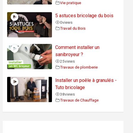
Vie pratique
5 astuces bricolage du bois
0
views
Travail du Bois
Comment installer un
sanibroyeur ?
25
views
Travaux de plomberie
Installer un poêle à granulés -
Tuto bricolage
38
views
Travaux de Chauffage