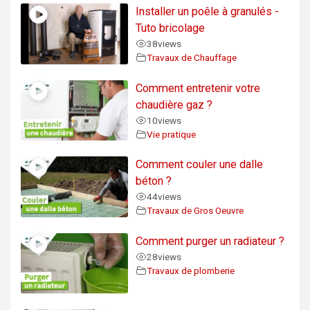
Installer un poêle à granulés -
Tuto bricolage
38
views
Travaux de Chauffage
Comment entretenir votre
chaudière gaz ?
10
views
Vie pratique
Comment couler une dalle
béton ?
44
views
Travaux de Gros Oeuvre
Comment purger un radiateur ?
28
views
Travaux de plomberie