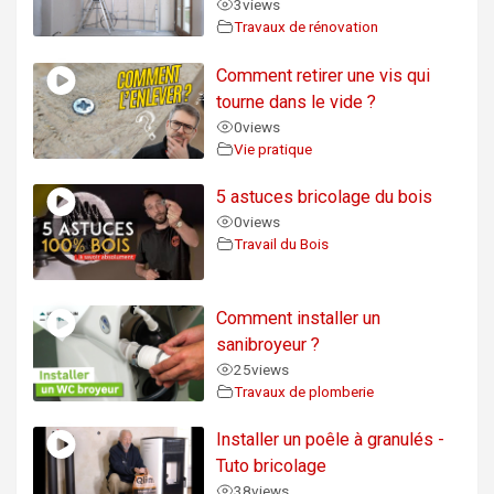
3
views
Travaux de rénovation
Comment retirer une vis qui
tourne dans le vide ?
0
views
Vie pratique
5 astuces bricolage du bois
0
views
Travail du Bois
Comment installer un
sanibroyeur ?
25
views
Travaux de plomberie
Installer un poêle à granulés -
Tuto bricolage
38
views