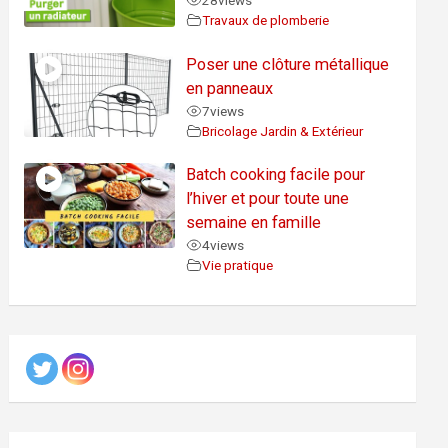
28
views
Travaux de plomberie
Poser une clôture métallique
en panneaux
7
views
Bricolage Jardin & Extérieur
Batch cooking facile pour
l’hiver et pour toute une
semaine en famille
4
views
Vie pratique