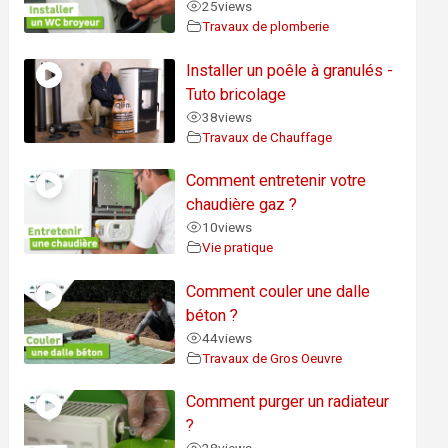
25
views
Travaux de plomberie
Installer un poêle à granulés -
Tuto bricolage
38
views
Travaux de Chauffage
Comment entretenir votre
chaudière gaz ?
10
views
Vie pratique
Comment couler une dalle
béton ?
44
views
Travaux de Gros Oeuvre
Comment purger un radiateur
?