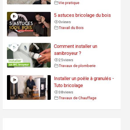
Vie pratique
5 astuces bricolage du bois
0
views
Travail du Bois
Comment installer un
sanibroyeur ?
25
views
Travaux de plomberie
Installer un poêle à granulés -
Tuto bricolage
38
views
Travaux de Chauffage