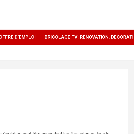
OFFRE D’EMPLOI
BRICOLAGE TV: RENOVATION, DECORAT
 qu’isolation vont être cependant les 4 avantages dans le