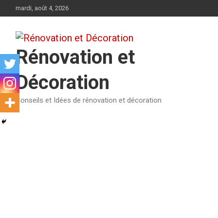
Aller
mardi, août 4, 2026
au
contenu
Rénovation et
Décoration
Conseils et Idées de rénovation et décoration