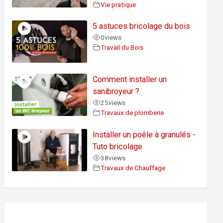
Vie pratique
5 astuces bricolage du bois
0
views
Travail du Bois
Comment installer un
sanibroyeur ?
25
views
Travaux de plomberie
Installer un poêle à granulés -
Tuto bricolage
38
views
Travaux de Chauffage