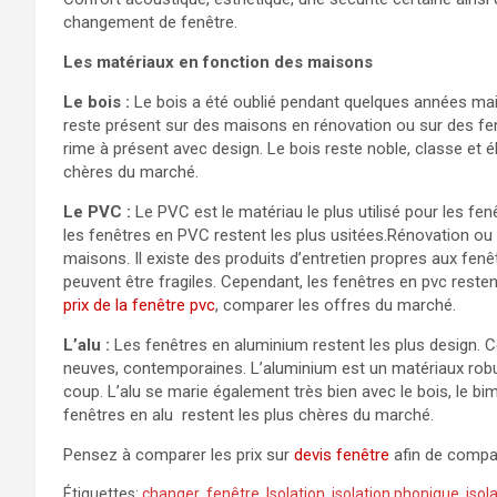
changement de fenêtre.
Les matériaux en fonction des maisons
Le bois :
Le bois a été oublié pendant quelques années mais 
reste présent sur des maisons en rénovation ou sur des fen
rime à présent avec design. Le bois reste noble, classe et é
chères du marché.
Le PVC :
Le PVC est le matériau le plus utilisé pour les fenê
les fenêtres en PVC restent les plus usitées.Rénovation ou
maisons. Il existe des produits d’entretien propres aux fenê
peuvent être fragiles. Cependant, les fenêtres en pvc reste
prix de la fenêtre pvc
, comparer les offres du marché.
L’alu :
Les fenêtres en aluminium restent les plus design. 
neuves, contemporaines. L’aluminium est un matériaux robuste
coup. L’alu se marie également très bien avec le bois, le b
fenêtres en alu restent les plus chères du marché.
Pensez à comparer les prix sur
devis fenêtre
afin de compar
Étiquettes:
changer
,
fenêtre
,
Isolation
,
isolation phonique
,
isol