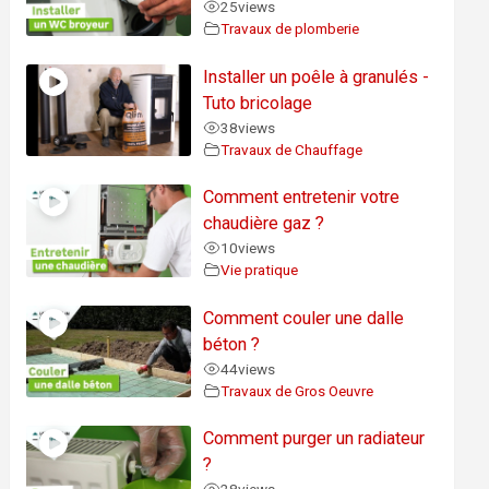
25
views
Travaux de plomberie
Installer un poêle à granulés -
Tuto bricolage
38
views
Travaux de Chauffage
Comment entretenir votre
chaudière gaz ?
10
views
Vie pratique
Comment couler une dalle
béton ?
44
views
Travaux de Gros Oeuvre
Comment purger un radiateur
?