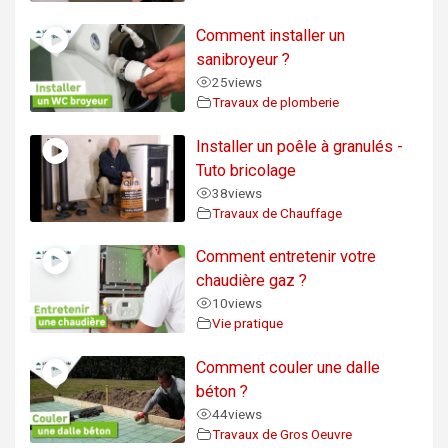
Comment installer un
sanibroyeur ?
25
views
Travaux de plomberie
Installer un poêle à granulés -
Tuto bricolage
38
views
Travaux de Chauffage
Comment entretenir votre
chaudière gaz ?
10
views
Vie pratique
Comment couler une dalle
béton ?
44
views
Travaux de Gros Oeuvre