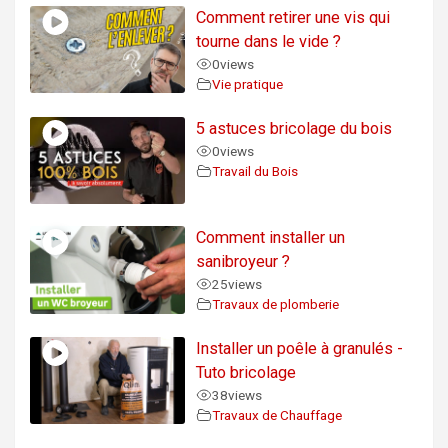
Comment retirer une vis qui
tourne dans le vide ?
0
views
Vie pratique
5 astuces bricolage du bois
0
views
Travail du Bois
Comment installer un
sanibroyeur ?
25
views
Travaux de plomberie
Installer un poêle à granulés -
Tuto bricolage
38
views
Travaux de Chauffage