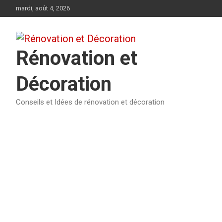
Aller
mardi, août 4, 2026
au
contenu
Rénovation et
Décoration
Conseils et Idées de rénovation et décoration