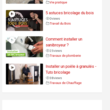
Vie pratique
5 astuces bricolage du bois
0
views
Travail du Bois
Comment installer un
sanibroyeur ?
25
views
Travaux de plomberie
Installer un poêle à granulés -
Tuto bricolage
38
views
Travaux de Chauffage