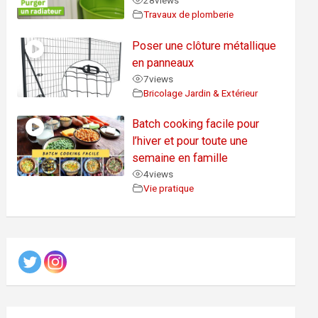
28
views
Travaux de plomberie
Poser une clôture métallique
en panneaux
7
views
Bricolage Jardin & Extérieur
Batch cooking facile pour
l’hiver et pour toute une
semaine en famille
4
views
Vie pratique