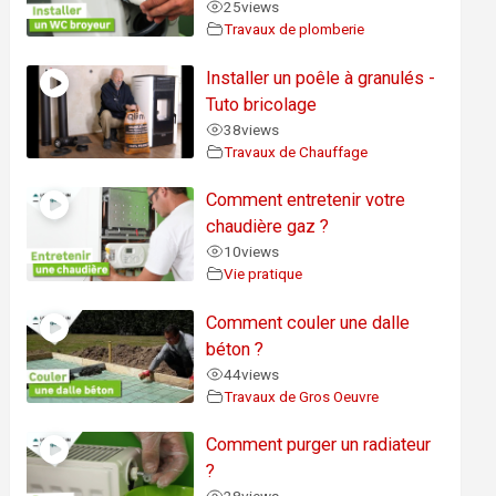
25
views
Travaux de plomberie
Installer un poêle à granulés -
Tuto bricolage
38
views
Travaux de Chauffage
Comment entretenir votre
chaudière gaz ?
10
views
Vie pratique
Comment couler une dalle
béton ?
44
views
Travaux de Gros Oeuvre
Comment purger un radiateur
?