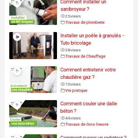
Comment installer un
sanibroyeur ?
25
views
Travaux de plomberie
Installer un poêle à granulés -
Tuto bricolage
38
views
Travaux de Chauffage
Comment entretenir votre
chaudière gaz ?
10
views
Vie pratique
Comment couler une dalle
béton ?
44
views
Travaux de Gros Oeuvre
Comment purger un radiateur ?