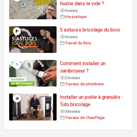
tourne dans le vide ?
0
views
Vie pratique
5 astuces bricolage du bois
0
views
Travail du Bois
Comment installer un
sanibroyeur ?
25
views
Travaux de plomberie
Installer un poêle à granulés -
Tuto bricolage
38
views
Travaux de Chauffage