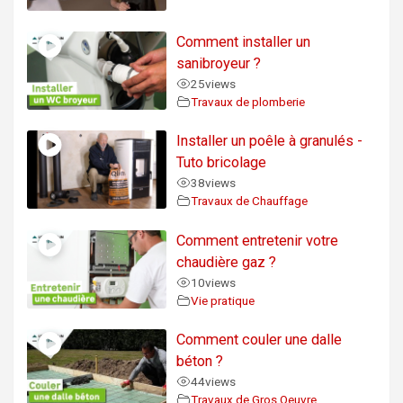
Comment installer un
sanibroyeur ?
25
views
Travaux de plomberie
Installer un poêle à granulés -
Tuto bricolage
38
views
Travaux de Chauffage
Comment entretenir votre
chaudière gaz ?
10
views
Vie pratique
Comment couler une dalle
béton ?
44
views
Travaux de Gros Oeuvre