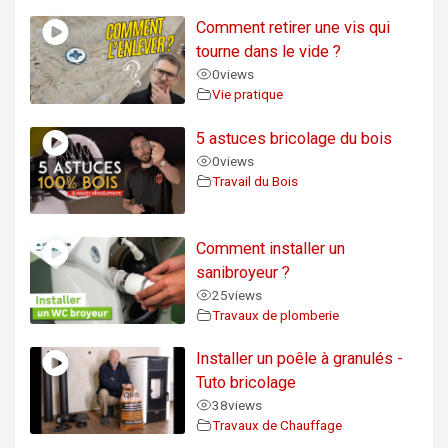
Comment retirer une vis qui
tourne dans le vide ?
0
views
Vie pratique
5 astuces bricolage du bois
0
views
Travail du Bois
Comment installer un
sanibroyeur ?
25
views
Travaux de plomberie
Installer un poêle à granulés -
Tuto bricolage
38
views
Travaux de Chauffage