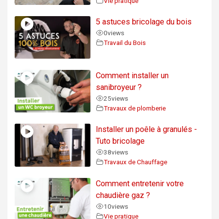
Vie pratique
5 astuces bricolage du bois
0
views
Travail du Bois
Comment installer un
sanibroyeur ?
25
views
Travaux de plomberie
Installer un poêle à granulés -
Tuto bricolage
38
views
Travaux de Chauffage
Comment entretenir votre
chaudière gaz ?
10
views
Vie pratique