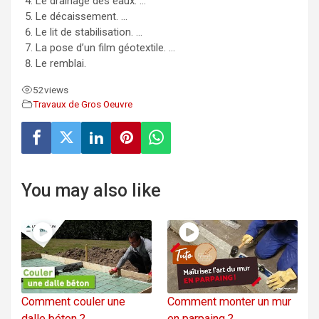
Le drainage des eaux. …
Le décaissement. …
Le lit de stabilisation. …
La pose d’un film géotextile. …
Le remblai.
52
views
Travaux de Gros Oeuvre
You may also like
Comment couler une
Comment monter un mur
dalle béton ?
en parpaing ?