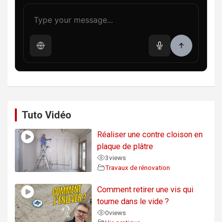
Tuto Vidéo
Réaliser une contre cloison en
plaque de plâtre
3
views
Travaux de rénovation
Comment retirer une vis qui
tourne dans le vide ?
0
views