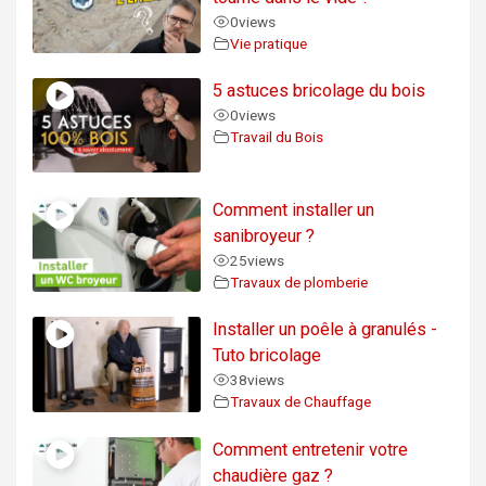
0
views
Vie pratique
5 astuces bricolage du bois
0
views
Travail du Bois
Comment installer un
sanibroyeur ?
25
views
Travaux de plomberie
Installer un poêle à granulés -
Tuto bricolage
38
views
Travaux de Chauffage
Comment entretenir votre
chaudière gaz ?