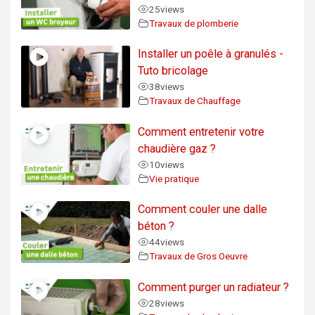
25
views
Travaux de plomberie
Installer un poêle à granulés -
Tuto bricolage
38
views
Travaux de Chauffage
Comment entretenir votre
chaudière gaz ?
10
views
Vie pratique
Comment couler une dalle
béton ?
44
views
Travaux de Gros Oeuvre
Comment purger un radiateur ?
28
views