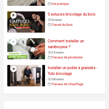
Vie pratique
5 astuces bricolage du bois
0
views
Travail du Bois
Comment installer un
sanibroyeur ?
25
views
Travaux de plomberie
Installer un poêle à granulés -
Tuto bricolage
38
views
Travaux de Chauffage