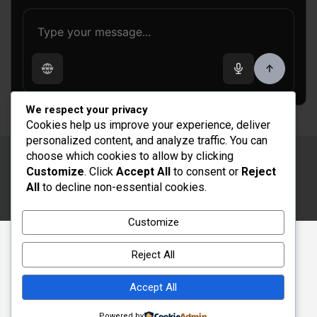
We respect your privacy
Cookies help us improve your experience, deliver
personalized content, and analyze traffic. You can
choose which cookies to allow by clicking
Copyright © 2026
Rénovation et Décoration
Customize
. Click
Accept All
to consent or
Reject
Thème par :
Theme Horse
All
to decline non-essential cookies.
Fièrement propulsé par :
WordPress
Customize
Reject All
Accept All
Powered by