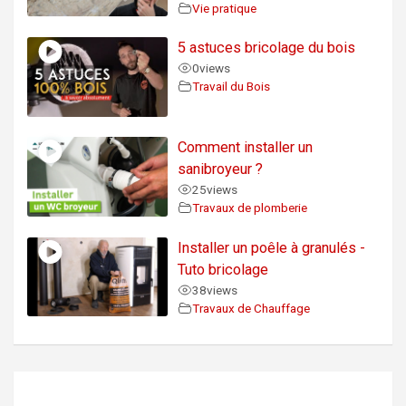
Vie pratique
5 astuces bricolage du bois
0
views
Travail du Bois
Comment installer un
sanibroyeur ?
25
views
Travaux de plomberie
Installer un poêle à granulés -
Tuto bricolage
38
views
Travaux de Chauffage