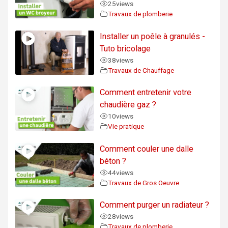
25
views
Travaux de plomberie
Installer un poêle à granulés -
Tuto bricolage
38
views
Travaux de Chauffage
Comment entretenir votre
chaudière gaz ?
10
views
Vie pratique
Comment couler une dalle
béton ?
44
views
Travaux de Gros Oeuvre
Comment purger un radiateur ?
28
views
Travaux de plomberie