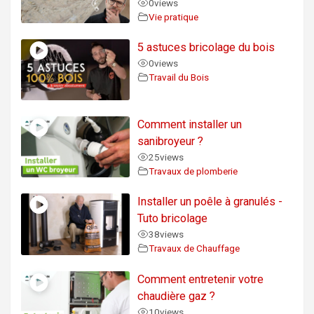
0
views
Vie pratique
5 astuces bricolage du bois
0
views
Travail du Bois
Comment installer un
sanibroyeur ?
25
views
Travaux de plomberie
Installer un poêle à granulés -
Tuto bricolage
38
views
Travaux de Chauffage
Comment entretenir votre
chaudière gaz ?
10
views