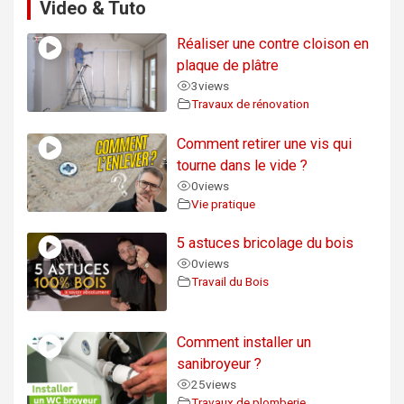
Video & Tuto
Réaliser une contre cloison en
plaque de plâtre
3
views
Travaux de rénovation
Comment retirer une vis qui
tourne dans le vide ?
0
views
Vie pratique
5 astuces bricolage du bois
0
views
Travail du Bois
Comment installer un
sanibroyeur ?
25
views
Travaux de plomberie