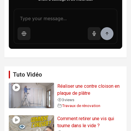
Tuto Vidéo
Réaliser une contre cloison en
plaque de plâtre
3
views
Travaux de rénovation
Comment retirer une vis qui
tourne dans le vide ?