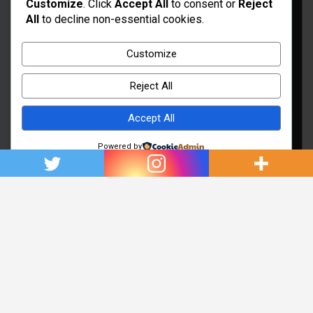
Customize
. Click
Accept All
to consent or
Reject
All
to decline non-essential cookies.
Idées d’aménagement et déco
Conseil bricolage et jardinage
Customize
Choix d'outillage et de matériaux
Reject All
Accept All
Powered by
Copyright © 2026
Rénovation et Décoration
Thème par :
Theme Horse
Fièrement propulsé par :
WordPress