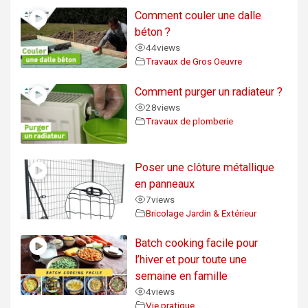
Comment couler une dalle
béton ?
44
views
Travaux de Gros Oeuvre
Comment purger un radiateur ?
28
views
Travaux de plomberie
Poser une clôture métallique
en panneaux
7
views
Bricolage Jardin & Extérieur
Batch cooking facile pour
l’hiver et pour toute une
semaine en famille
4
views
Vie pratique