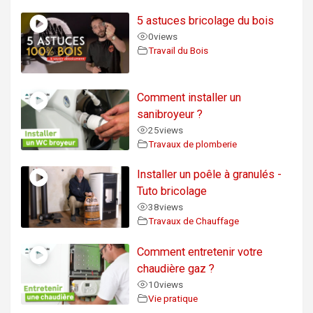
5 astuces bricolage du bois
0
views
Travail du Bois
Comment installer un
sanibroyeur ?
25
views
Travaux de plomberie
Installer un poêle à granulés -
Tuto bricolage
38
views
Travaux de Chauffage
Comment entretenir votre
chaudière gaz ?
10
views
Vie pratique