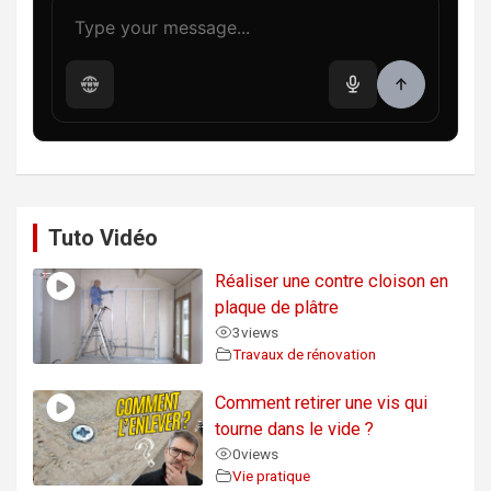
Tuto Vidéo
Réaliser une contre cloison en
plaque de plâtre
3
views
Travaux de rénovation
Comment retirer une vis qui
tourne dans le vide ?
0
views
Vie pratique