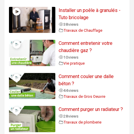
Installer un poêle à granulés -
Tuto bricolage
38
views
Travaux de Chauffage
Comment entretenir votre
chaudière gaz ?
10
views
Vie pratique
Comment couler une dalle
béton ?
44
views
Travaux de Gros Oeuvre
Comment purger un radiateur ?
28
views
Travaux de plomberie