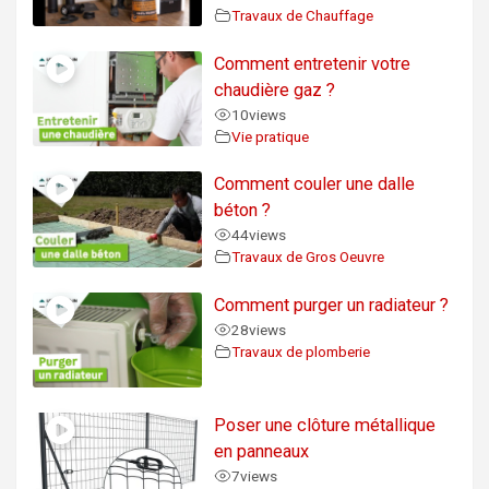
Travaux de Chauffage
Comment entretenir votre
chaudière gaz ?
10
views
Vie pratique
Comment couler une dalle
béton ?
44
views
Travaux de Gros Oeuvre
Comment purger un radiateur ?
28
views
Travaux de plomberie
Poser une clôture métallique
en panneaux
7
views