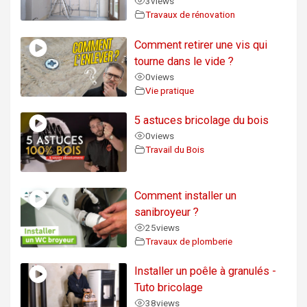
3
views
Travaux de rénovation
Comment retirer une vis qui
tourne dans le vide ?
0
views
Vie pratique
5 astuces bricolage du bois
0
views
Travail du Bois
Comment installer un
sanibroyeur ?
25
views
Travaux de plomberie
Installer un poêle à granulés -
Tuto bricolage
38
views