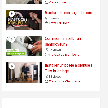
Vie pratique
5 astuces bricolage du bois
0
views
Travail du Bois
Comment installer un
sanibroyeur ?
25
views
Travaux de plomberie
Installer un poêle à granulés -
Tuto bricolage
38
views
Travaux de Chauffage