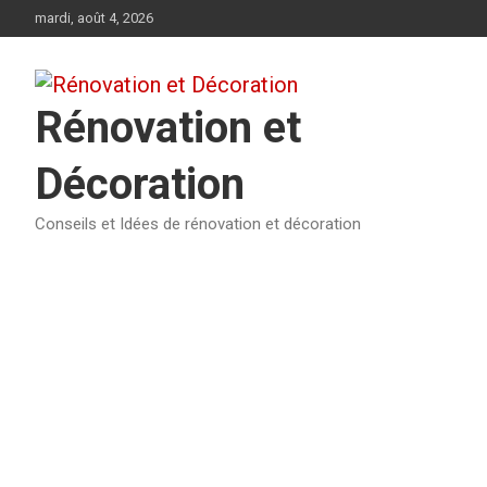
Aller
mardi, août 4, 2026
au
contenu
Rénovation et
Décoration
Conseils et Idées de rénovation et décoration