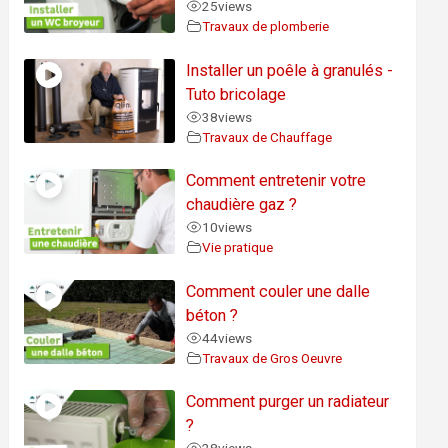
25
views
Travaux de plomberie
Installer un poêle à granulés -
Tuto bricolage
38
views
Travaux de Chauffage
Comment entretenir votre
chaudière gaz ?
10
views
Vie pratique
Comment couler une dalle
béton ?
44
views
Travaux de Gros Oeuvre
Comment purger un radiateur
?