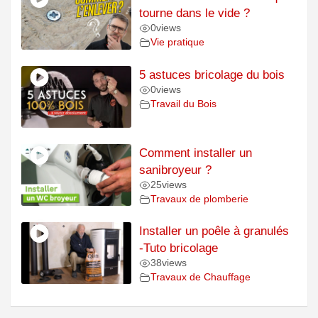
tourne dans le vide ?
0
views
Vie pratique
5 astuces bricolage du bois
0
views
Travail du Bois
Comment installer un
sanibroyeur ?
25
views
Travaux de plomberie
Installer un poêle à granulés
-Tuto bricolage
38
views
Travaux de Chauffage