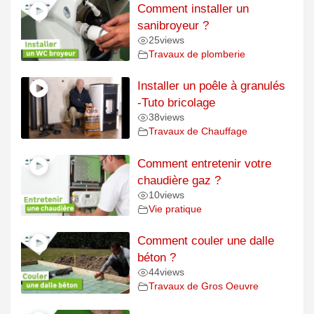
Comment installer un
sanibroyeur ?
25
views
Travaux de plomberie
Installer un poêle à granulés
-Tuto bricolage
38
views
Travaux de Chauffage
Comment entretenir votre
chaudière gaz ?
10
views
Vie pratique
Comment couler une dalle
béton ?
44
views
Travaux de Gros Oeuvre