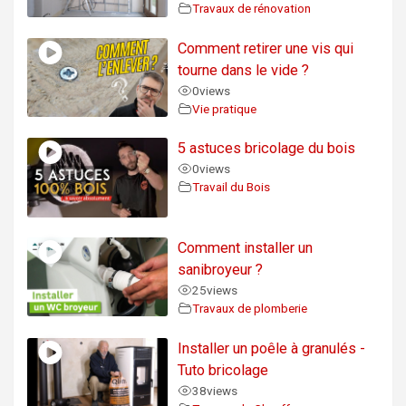
Travaux de rénovation
Comment retirer une vis qui
tourne dans le vide ?
0
views
Vie pratique
5 astuces bricolage du bois
0
views
Travail du Bois
Comment installer un
sanibroyeur ?
25
views
Travaux de plomberie
Installer un poêle à granulés -
Tuto bricolage
38
views