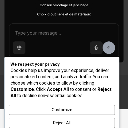
Conseil bricolage et jardinage
Choix d'outillage et de matériaux
We respect your privacy
Cookies help us improve your experience, deliver
personalized content, and analyze traffic. You can
choose which cookies to allow by clicking
Copyright © 2026
Rénovation et Décoration
Customize
. Click
Accept All
to consent or
Reject
Thème par :
Theme Horse
All
to decline non-essential cookies.
Fièrement propulsé par :
WordPress
Customize
Reject All