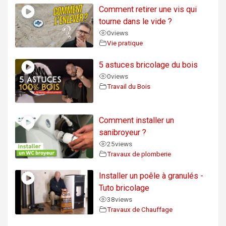
Comment retirer une vis qui
tourne dans le vide ?
0
views
Vie pratique
5 astuces bricolage du bois
0
views
Travail du Bois
Comment installer un
sanibroyeur ?
25
views
Travaux de plomberie
Installer un poêle à granulés -
Tuto bricolage
38
views
Travaux de Chauffage