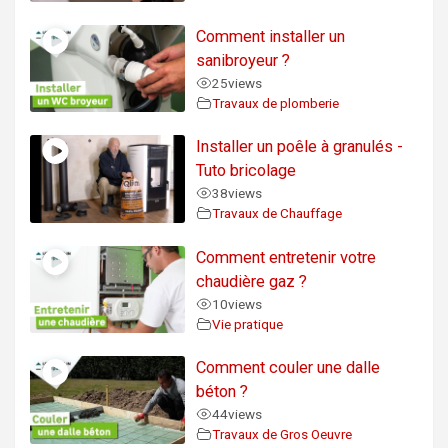
Comment installer un
sanibroyeur ?
25
views
Travaux de plomberie
Installer un poêle à granulés -
Tuto bricolage
38
views
Travaux de Chauffage
Comment entretenir votre
chaudière gaz ?
10
views
Vie pratique
Comment couler une dalle
béton ?
44
views
Travaux de Gros Oeuvre