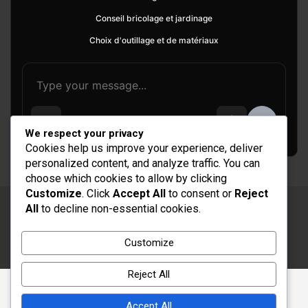
Conseil bricolage et jardinage
Choix d'outillage et de matériaux
We respect your privacy
Cookies help us improve your experience, deliver
personalized content, and analyze traffic. You can
choose which cookies to allow by clicking
Customize
. Click
Accept All
to consent or
Reject
All
to decline non-essential cookies.
Copyright © 2026
Rénovation et Décoration
Thème par :
Theme Horse
Customize
Fièrement propulsé par :
WordPress
Reject All
Accept All