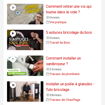
Comment retirer une vis qui
tourne dans le vide ?
0
views
Vie pratique
5 astuces bricolage du bois
0
views
Travail du Bois
Comment installer un
sanibroyeur ?
25
views
Travaux de plomberie
Installer un poêle à granulés -
Tuto bricolage
38
views
Travaux de Chauffage