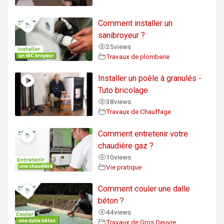
Comment installer un
sanibroyeur ?
25
views
Travaux de plomberie
Installer un poêle à granulés -
Tuto bricolage
38
views
Travaux de Chauffage
Comment entretenir votre
chaudière gaz ?
10
views
Vie pratique
Comment couler une dalle
béton ?
44
views
Travaux de Gros Oeuvre