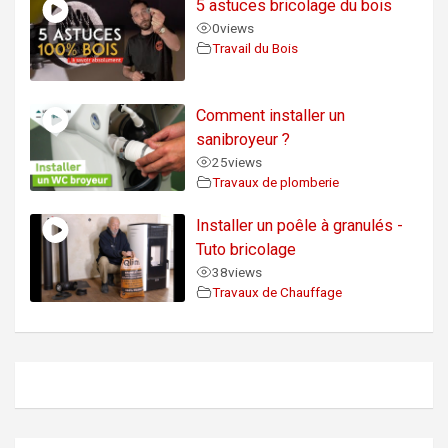
5 astuces bricolage du bois
0
views
Travail du Bois
Comment installer un
sanibroyeur ?
25
views
Travaux de plomberie
Installer un poêle à granulés -
Tuto bricolage
38
views
Travaux de Chauffage