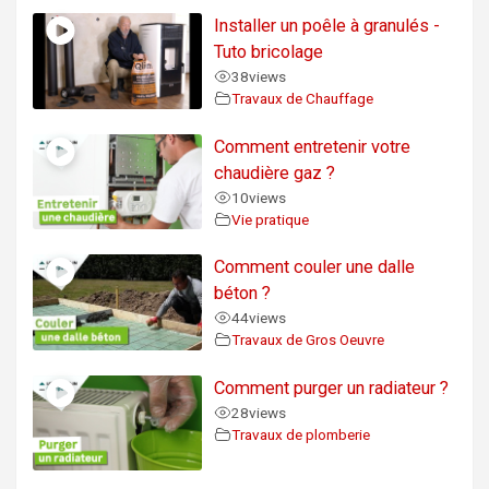
Installer un poêle à granulés -
Tuto bricolage
38
views
Travaux de Chauffage
Comment entretenir votre
chaudière gaz ?
10
views
Vie pratique
Comment couler une dalle
béton ?
44
views
Travaux de Gros Oeuvre
Comment purger un radiateur ?
28
views
Travaux de plomberie