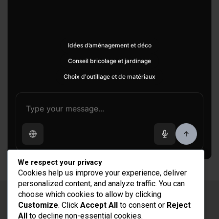
Idées d’aménagement et déco
Conseil bricolage et jardinage
Choix d'outillage et de matériaux
We respect your privacy
Cookies help us improve your experience, deliver
personalized content, and analyze traffic. You can
choose which cookies to allow by clicking
Copyright © 2026
Rénovation et Décoration
Customize
. Click
Accept All
to consent or
Reject
Thème par :
Theme Horse
All
to decline non-essential cookies.