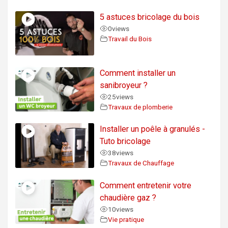
5 astuces bricolage du bois
0
views
Travail du Bois
Comment installer un
sanibroyeur ?
25
views
Travaux de plomberie
Installer un poêle à granulés -
Tuto bricolage
38
views
Travaux de Chauffage
Comment entretenir votre
chaudière gaz ?
10
views
Vie pratique