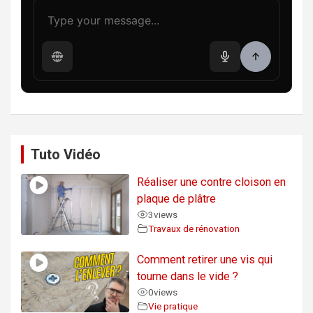
Tuto Vidéo
Réaliser une contre cloison en
plaque de plâtre
3
views
Travaux de rénovation
Comment retirer une vis qui
tourne dans le vide ?
0
views
Vie pratique