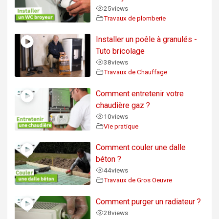
25
views
Travaux de plomberie
Installer un poêle à granulés -
Tuto bricolage
38
views
Travaux de Chauffage
Comment entretenir votre
chaudière gaz ?
10
views
Vie pratique
Comment couler une dalle
béton ?
44
views
Travaux de Gros Oeuvre
Comment purger un radiateur ?
28
views