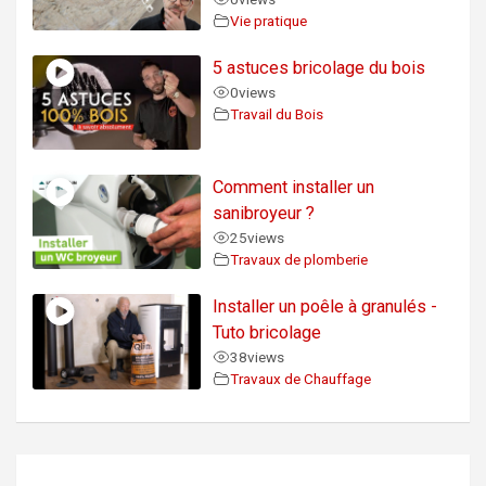
Vie pratique
5 astuces bricolage du bois
0
views
Travail du Bois
Comment installer un
sanibroyeur ?
25
views
Travaux de plomberie
Installer un poêle à granulés -
Tuto bricolage
38
views
Travaux de Chauffage