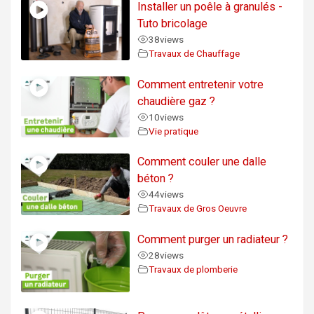
Installer un poêle à granulés -
Tuto bricolage
38
views
Travaux de Chauffage
Comment entretenir votre
chaudière gaz ?
10
views
Vie pratique
Comment couler une dalle
béton ?
44
views
Travaux de Gros Oeuvre
Comment purger un radiateur ?
28
views
Travaux de plomberie