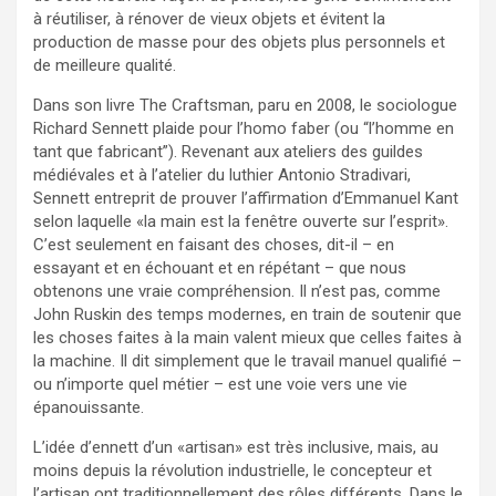
à réutiliser, à rénover de vieux objets et évitent la
production de masse pour des objets plus personnels et
de meilleure qualité.
Dans son livre The Craftsman, paru en 2008, le sociologue
Richard Sennett plaide pour l’homo faber (ou “l’homme en
tant que fabricant”). Revenant aux ateliers des guildes
médiévales et à l’atelier du luthier Antonio Stradivari,
Sennett entreprit de prouver l’affirmation d’Emmanuel Kant
selon laquelle «la main est la fenêtre ouverte sur l’esprit».
C’est seulement en faisant des choses, dit-il – en
essayant et en échouant et en répétant – que nous
obtenons une vraie compréhension. Il n’est pas, comme
John Ruskin des temps modernes, en train de soutenir que
les choses faites à la main valent mieux que celles faites à
la machine. Il dit simplement que le travail manuel qualifié –
ou n’importe quel métier – est une voie vers une vie
épanouissante.
L’idée d’ennett d’un «artisan» est très inclusive, mais, au
moins depuis la révolution industrielle, le concepteur et
l’artisan ont traditionnellement des rôles différents. Dans le