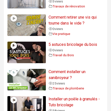
3
views
Travaux de rénovation
Comment retirer une vis qui
tourne dans le vide ?
0
views
Vie pratique
5 astuces bricolage du bois
0
views
Travail du Bois
Comment installer un
sanibroyeur ?
25
views
Travaux de plomberie
Installer un poêle à granulés -
Tuto bricolage
38
views