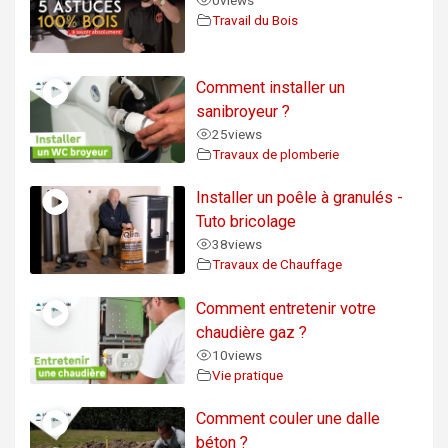
0
views
Travail du Bois
Comment installer un
sanibroyeur ?
25
views
Travaux de plomberie
Installer un poêle à granulés -
Tuto bricolage
38
views
Travaux de Chauffage
Comment entretenir votre
chaudière gaz ?
10
views
Vie pratique
Comment couler une dalle
béton ?