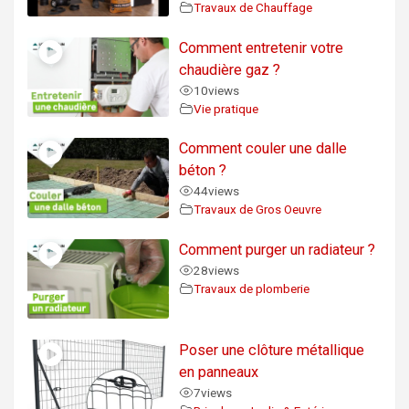
Travaux de Chauffage
Comment entretenir votre
chaudière gaz ?
10
views
Vie pratique
Comment couler une dalle
béton ?
44
views
Travaux de Gros Oeuvre
Comment purger un radiateur ?
28
views
Travaux de plomberie
Poser une clôture métallique
en panneaux
7
views