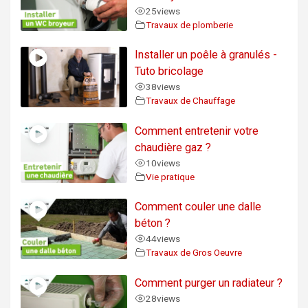
25
views
Travaux de plomberie
Installer un poêle à granulés -
Tuto bricolage
38
views
Travaux de Chauffage
Comment entretenir votre
chaudière gaz ?
10
views
Vie pratique
Comment couler une dalle
béton ?
44
views
Travaux de Gros Oeuvre
Comment purger un radiateur ?
28
views