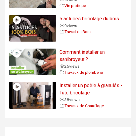
Vie pratique
5 astuces bricolage du bois
0
views
Travail du Bois
Comment installer un
sanibroyeur ?
25
views
Travaux de plomberie
Installer un poêle à granulés -
Tuto bricolage
38
views
Travaux de Chauffage