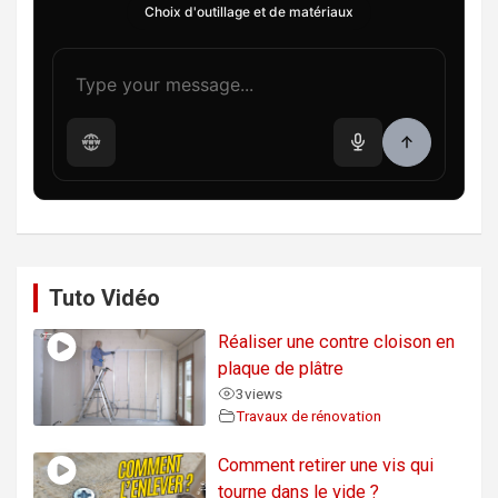
Choix d'outillage et de matériaux
Tuto Vidéo
Réaliser une contre cloison en
plaque de plâtre
3
views
Travaux de rénovation
Comment retirer une vis qui
tourne dans le vide ?