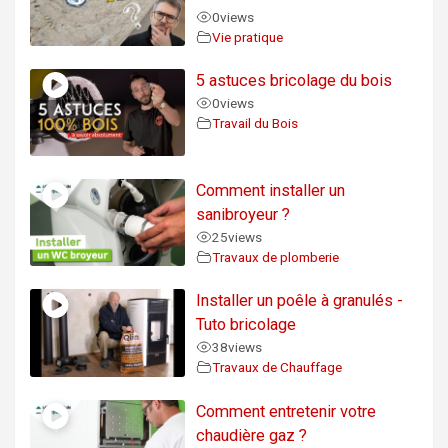
0
views
Vie pratique
5 astuces bricolage du bois
0
views
Travail du Bois
Comment installer un
sanibroyeur ?
25
views
Travaux de plomberie
Installer un poêle à granulés -
Tuto bricolage
38
views
Travaux de Chauffage
Comment entretenir votre
chaudière gaz ?