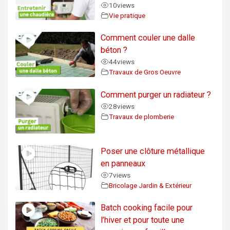
10
views
Vie pratique
Comment couler une dalle
béton ?
44
views
Travaux de Gros Oeuvre
Comment purger un radiateur ?
28
views
Travaux de plomberie
Poser une clôture métallique
en panneaux
7
views
Bricolage Jardin & Extérieur
Batch cooking facile pour
l’hiver et pour toute une