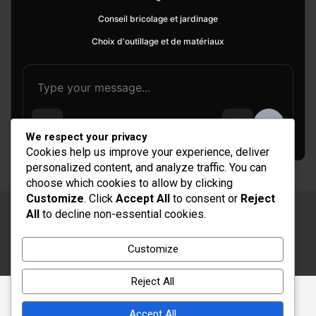
Conseil bricolage et jardinage
Choix d'outillage et de matériaux
We respect your privacy
Cookies help us improve your experience, deliver
personalized content, and analyze traffic. You can
choose which cookies to allow by clicking
Customize
. Click
Accept All
to consent or
Reject
All
to decline non-essential cookies.
Copyright © 2026
Rénovation et Décoration
Thème par :
Theme Horse
Customize
Fièrement propulsé par :
WordPress
Reject All
Accept All