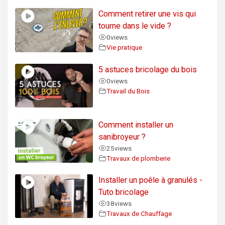
Comment retirer une vis qui
tourne dans le vide ?
0
views
Vie pratique
5 astuces bricolage du bois
0
views
Travail du Bois
Comment installer un
sanibroyeur ?
25
views
Travaux de plomberie
Installer un poêle à granulés -
Tuto bricolage
38
views
Travaux de Chauffage