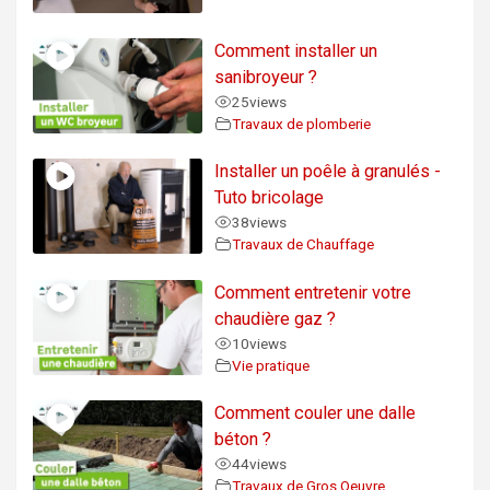
Comment installer un
sanibroyeur ?
25
views
Travaux de plomberie
Installer un poêle à granulés -
Tuto bricolage
38
views
Travaux de Chauffage
Comment entretenir votre
chaudière gaz ?
10
views
Vie pratique
Comment couler une dalle
béton ?
44
views
Travaux de Gros Oeuvre