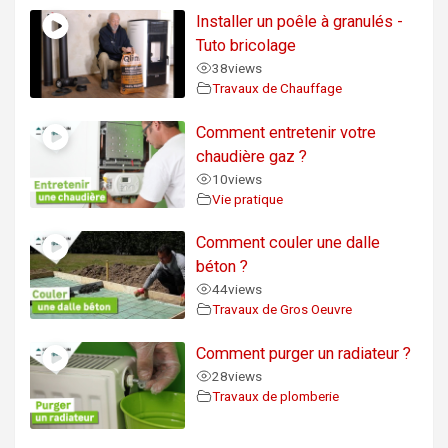
Installer un poêle à granulés -
Tuto bricolage
38
views
Travaux de Chauffage
Comment entretenir votre
chaudière gaz ?
10
views
Vie pratique
Comment couler une dalle
béton ?
44
views
Travaux de Gros Oeuvre
Comment purger un radiateur ?
28
views
Travaux de plomberie