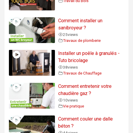
Travail du Bois
Comment installer un
sanibroyeur ?
25
views
Travaux de plomberie
Installer un poêle à granulés -
Tuto bricolage
38
views
Travaux de Chauffage
Comment entretenir votre
chaudière gaz ?
10
views
Vie pratique
Comment couler une dalle
béton ?
44
views