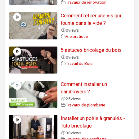
Travaux de rénovation
Comment retirer une vis qui
tourne dans le vide ?
0
views
Vie pratique
5 astuces bricolage du bois
0
views
Travail du Bois
Comment installer un
sanibroyeur ?
25
views
Travaux de plomberie
Installer un poêle à granulés -
Tuto bricolage
38
views