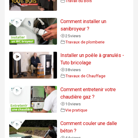
Travail du Bois
Comment installer un
sanibroyeur ?
25
views
Travaux de plomberie
Installer un poêle à granulés -
Tuto bricolage
38
views
Travaux de Chauffage
Comment entretenir votre
chaudière gaz ?
10
views
Vie pratique
Comment couler une dalle
béton ?
44
views