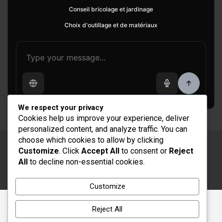
Conseil bricolage et jardinage
Choix d'outillage et de matériaux
We respect your privacy
Cookies help us improve your experience, deliver
personalized content, and analyze traffic. You can
choose which cookies to allow by clicking
Copyright © 2026
Rénovation et Décoration
Customize
. Click
Accept All
to consent or
Reject
Thème par :
Theme Horse
All
to decline non-essential cookies.
Fièrement propulsé par :
WordPress
Customize
Reject All