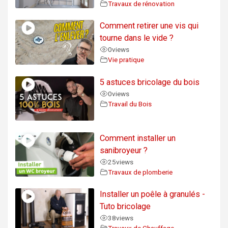
Travaux de rénovation
Comment retirer une vis qui
tourne dans le vide ?
0
views
Vie pratique
5 astuces bricolage du bois
0
views
Travail du Bois
Comment installer un
sanibroyeur ?
25
views
Travaux de plomberie
Installer un poêle à granulés -
Tuto bricolage
38
views