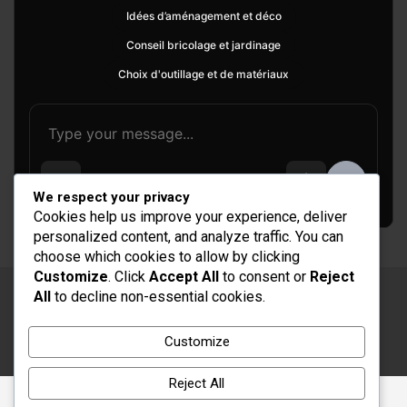
Idées d’aménagement et déco
Conseil bricolage et jardinage
Choix d'outillage et de matériaux
We respect your privacy
Cookies help us improve your experience, deliver
personalized content, and analyze traffic. You can
choose which cookies to allow by clicking
Customize
. Click
Accept All
to consent or
Reject
All
to decline non-essential cookies.
Copyright © 2026
Rénovation et Décoration
Thème par :
Theme Horse
Customize
Fièrement propulsé par :
WordPress
Reject All