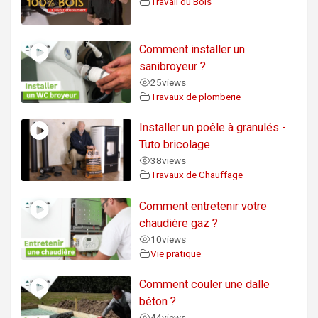
Travail du Bois
Comment installer un
sanibroyeur ?
25
views
Travaux de plomberie
Installer un poêle à granulés -
Tuto bricolage
38
views
Travaux de Chauffage
Comment entretenir votre
chaudière gaz ?
10
views
Vie pratique
Comment couler une dalle
béton ?
44
views