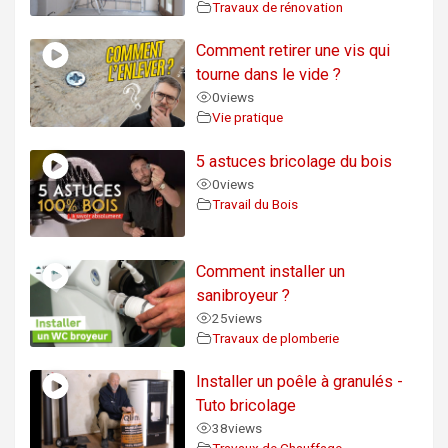
Travaux de rénovation
Comment retirer une vis qui
tourne dans le vide ?
0
views
Vie pratique
5 astuces bricolage du bois
0
views
Travail du Bois
Comment installer un
sanibroyeur ?
25
views
Travaux de plomberie
Installer un poêle à granulés -
Tuto bricolage
38
views