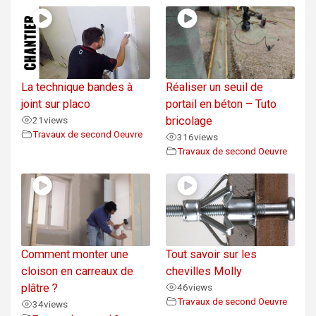
La technique bandes à
Réaliser un seuil de
joint sur placo
portail en béton – Tuto
21
views
bricolage
Travaux de second Oeuvre
316
views
Travaux de second Oeuvre
Comment monter une
Tout savoir sur les
cloison en carreaux de
chevilles Molly
plâtre ?
46
views
Travaux de second Oeuvre
34
views