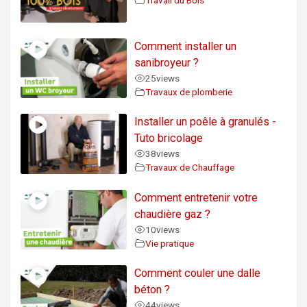
Comment installer un
sanibroyeur ?
25
views
Travaux de plomberie
Installer un poêle à granulés -
Tuto bricolage
38
views
Travaux de Chauffage
Comment entretenir votre
chaudière gaz ?
10
views
Vie pratique
Comment couler une dalle
béton ?
44
views