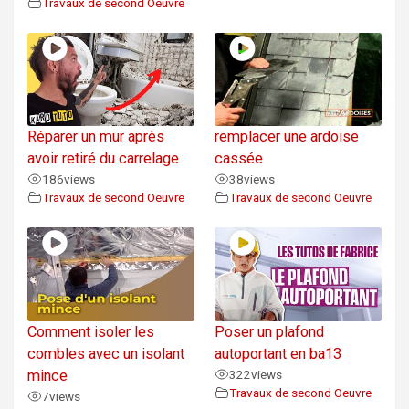
Travaux de second Oeuvre
Réparer un mur après
remplacer une ardoise
avoir retiré du carrelage
cassée
186
views
38
views
Travaux de second Oeuvre
Travaux de second Oeuvre
Comment isoler les
Poser un plafond
combles avec un isolant
autoportant en ba13
mince
322
views
Travaux de second Oeuvre
7
views