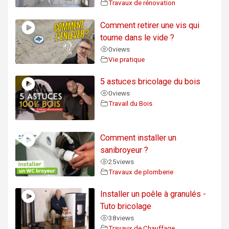
Travaux de rénovation
Comment retirer une vis qui
tourne dans le vide ?
0
views
Vie pratique
5 astuces bricolage du bois
0
views
Travail du Bois
Comment installer un
sanibroyeur ?
25
views
Travaux de plomberie
Installer un poêle à granulés -
Tuto bricolage
38
views
Travaux de Chauffage