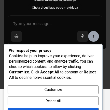
Choix d'outillage et de matériaux
We respect your privacy
Cookies help us improve your experience, deliver
personalized content, and analyze traffic. You can
choose which cookies to allow by clicking
Copyright © 2026
Rénovation et Décoration
Customize
. Click
Accept All
to consent or
Reject
Thème par :
Theme Horse
All
to decline non-essential cookies.
Fièrement propulsé par :
WordPress
Customize
Reject All