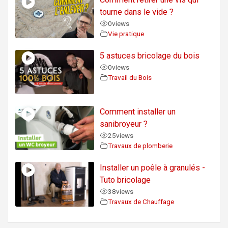
tourne dans le vide ?
0
views
Vie pratique
5 astuces bricolage du bois
0
views
Travail du Bois
Comment installer un
sanibroyeur ?
25
views
Travaux de plomberie
Installer un poêle à granulés -
Tuto bricolage
38
views
Travaux de Chauffage