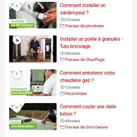
Comment installer un
sanibroyeur ?
25
views
Travaux de plomberie
Installer un poêle à granulés -
Tuto bricolage
38
views
Travaux de Chauffage
Comment entretenir votre
chaudière gaz ?
10
views
Vie pratique
Comment couler une dalle
béton ?
44
views
Travaux de Gros Oeuvre