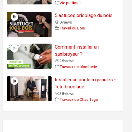
Vie pratique
5 astuces bricolage du bois
0
views
Travail du Bois
Comment installer un
sanibroyeur ?
25
views
Travaux de plomberie
Installer un poêle à granulés -
Tuto bricolage
38
views
Travaux de Chauffage