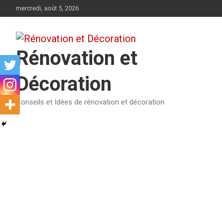
Aller
mercredi, août 5, 2026
au
contenu
Rénovation et
Décoration
Conseils et Idées de rénovation et décoration