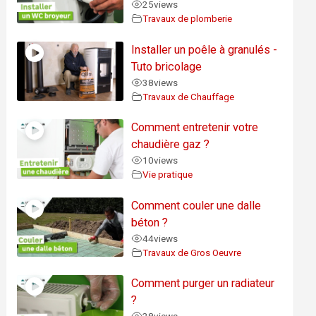
25
views
Travaux de plomberie
Installer un poêle à granulés -
Tuto bricolage
38
views
Travaux de Chauffage
Comment entretenir votre
chaudière gaz ?
10
views
Vie pratique
Comment couler une dalle
béton ?
44
views
Travaux de Gros Oeuvre
Comment purger un radiateur
?