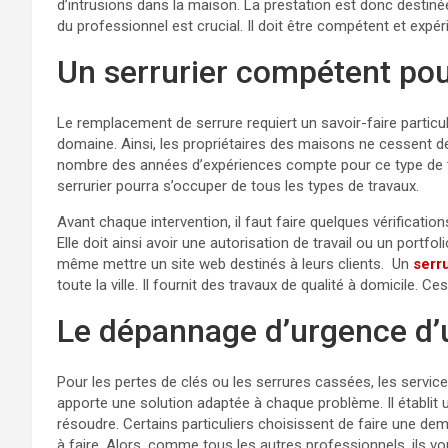
d’intrusions dans la maison. La prestation est donc destinée
du professionnel est crucial. Il doit être compétent et expé
Un serrurier compétent pour
Le remplacement de serrure requiert un savoir-faire particuli
domaine. Ainsi, les propriétaires des maisons ne cessent d
nombre des années d’expériences compte pour ce type de tr
serrurier pourra s’occuper de tous les types de travaux.
Avant chaque intervention, il faut faire quelques vérificatio
Elle doit ainsi avoir une autorisation de travail ou un portf
même mettre un site web destinés à leurs clients. Un
serr
toute la ville. Il fournit des travaux de qualité à domicile. 
Le dépannage d’urgence d’u
Pour les pertes de clés ou les serrures cassées, les service
apporte une solution adaptée à chaque problème. Il établit 
résoudre. Certains particuliers choisissent de faire une de
à faire. Alors, comme tous les autres professionnels, ils vo