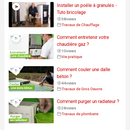
Installer un poêle à granulés -
Tuto bricolage
38
views
Travaux de Chauffage
Comment entretenir votre
chaudière gaz ?
10
views
Vie pratique
Comment couler une dalle
béton ?
44
views
Travaux de Gros Oeuvre
Comment purger un radiateur ?
28
views
Travaux de plomberie